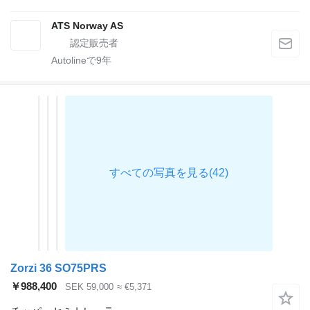
ATS Norway AS
Autolineで
9
年
Zorzi 36 SO75PRS
￥988,400
SEK 59,000
≈ €5,371