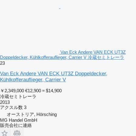
Van Eck Andere VAN ECK UT3Z
Doppeldecker, Kühlkofferauflieger, Carrier V 冷蔵セミトレーラ
23
Van Eck Andere VAN ECK UT3Z Doppeldecker,
Kühlkofferauflieger, Carrier V
￥2,349,000
€12,900
≈ $14,900
冷蔵セミトレーラ
2013
アクスル数
3
オーストリア, Hörsching
MG Handel GmbH
販売会社に連絡