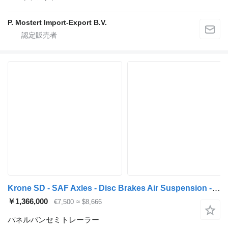
P. Mostert Import-Export B.V.
Krone SD - SAF Axles - Disc Brakes Air Suspension - Aluminium Side Pan
￥1,366,000
€7,500
≈ $8,666
パネルバンセミトレーラー