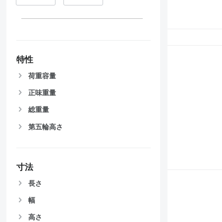
特性
荷重容量
正味重量
総重量
第五輪高さ
寸法
長さ
幅
高さ