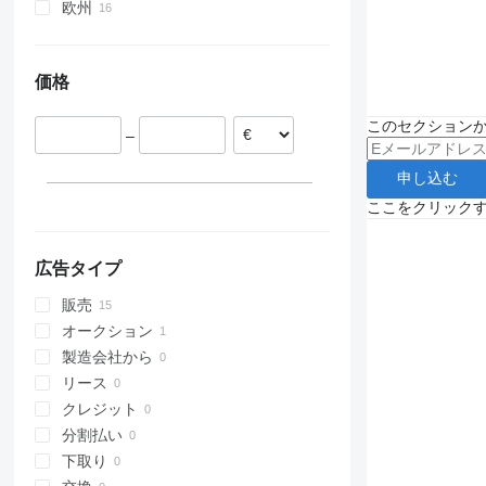
欧州
フランス
ポルトガル
価格
オランダ
ベルギー
このセクション
–
ポーランド
申し込む
ここをクリック
広告タイプ
販売
オークション
製造会社から
リース
クレジット
分割払い
下取り