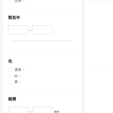
交換
製造年
–
色
濃青
白
黄
燃費
–
km