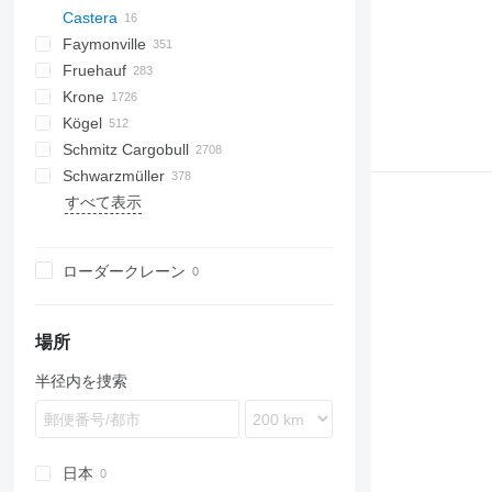
Castera
S44315CHC
OKA
AS
SFCL
HTS
Agriliner
N-series
S-series
KIS
TRB
2 series
TSAA
ADR
CCS
Faymonville
OKHS
PS
Bulkliner
SAPL
NN
3 series
BPDO
CHKS
CSD
SG
LVO
CT
EF
ADR
A-series
TXA
L-series
EM
19
ZDK
Fruehauf
OKS
C-series
4 series
BPO
CSS
Inogam
FT
Sliding
OPL
Logo
T-series
37
MAX
DHKA
FLO
HW
Krone
Jumboliner
5 series
Tecnogam
Stack
OPP
P-series
Multi
DHKS
Oplegger
SGB
SPZ
GS
GA
DRO
GLT3
SB
NTG
SDS-H
HSA
99981
DO
S-series
KLP
D-series
SKD
GTS
K-series
CF
Kögel
Landliner
6 series
Z-series
SPZ
DTS
T-series
STN
STTM3N
TO
S-series
SKM
Mega Liner
LB
Schmitz Cargobull
Optiliner
E series
STBZ
EDK
TF
STPA
T-series
SP
Profi Liner
SB
S 24
0-2
LVFS
SBH
LTF
SBS
HTM
Eurolohr
TGA
MAX100
MAC
MNL
G-series
SA
SD
MPG
AM
EURO
TRS
K-series
SPL
SMR
T-series
ONCR
EURO
S-series
EDK
OGT
ET3
NPL
SBA
S-series
T669
C70
RHKS
Premium
Euro
Kaiser
Auriga
SP
Mega
R-series
EuroCombi
Schwarzmüller
T-series
STN
SDS
TX
STZ
SD
SC
SK
0-3
SR2
SGL
LTP
MHKS
SL
MPS
SVF
MCO
OL
SXD
NS
SCT
RSBS
NS
Formula
S338
EuroCompact
KO
すべて表示
STZ
SZS
THP
SDC
SKB
SN
O-3
SK
SR
MHPS
MTS
OSD
T-series
NV
ROC
S-series
SR
FlatCombi
MEGA
HKS
CS
SP
SGL
S-series
AM
TCH
4.SOU
F-series
KP
GL
LPRS
D 651
SP
SBT
FS
A-series
36
VO
LPRS
S 327
NJ
D-series
36
L-series
TDK
TU
SDK
SLA
SP
OSDS
TBD
ST
InterCombi
S-series
S1
SF
SLG
GMO
TO
ST
VS
ADR
NS
37
OZ
TMK
SDP
XS
SV
OVB
TPD
STB
SCB
SK
EX
NW
38
ローダークレーン
SDR
SW
TXC
SCF
SPA
SZ
47
SZ
ZK
TXD
SCS
VHLO
TKS
ZVKA
SGF
場所
SKI
半径内を捜索
SKO
SPR
SW
日本