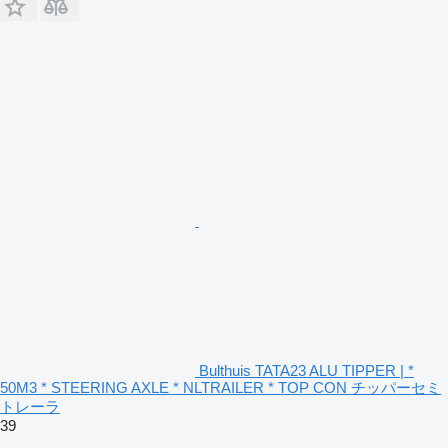
Bulthuis TATA23 ALU TIPPER | *
50M3 * STEERING AXLE * NLTRAILER * TOP CON チッパーセミ
トレーラ
39