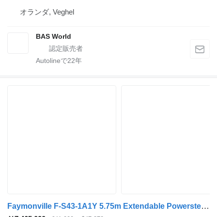
オランダ, Veghel
BAS World
Autolineで
22
年
Faymonville F-S43-1A1Y 5.75m Extendable Powersteering!