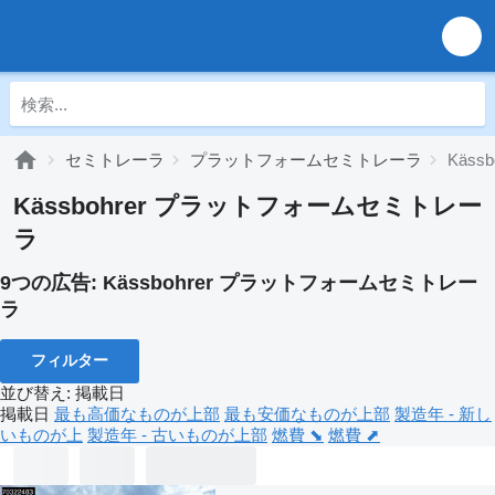
セミトレーラ
プラットフォームセミトレーラ
Käs
Kässbohrer プラットフォームセミトレー
ラ
9つの広告:
Kässbohrer プラットフォームセミトレー
ラ
フィルター
並び替え
:
掲載日
掲載日
最も高価なものが上部
最も安価なものが上部
製造年 - 新し
いものが上
製造年 - 古いものが上部
燃費 ⬊
燃費 ⬈