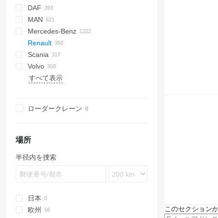
DAF
D-series
200 - series
A series
2-Series
B-series
Nordic
BU
BPO
CK
Express
Berlingo
C-series
MAN
M-series
X-Series
Scandia
CityCat
Tahoe
Jumper
AS
Eagle
DFL
90
TKB
Doblo
S-series
3542D
T series
Auman
FL
53
C series
C-series
G-series
Citymaster
HW
700
HMF
C
ZZ
P-series
EX-series
L-series
Daily
4300
ELF
N-Series
M-series
C
43118
65053
SDR
A-series
B-series
PB
Defender
Mercedes-Benz
CityFant
Jumpy
CF
Elite
120
Virtus
Ducato
Cargo
BJ
X series
T-series
Hamster
Ranger
ST
H-series
W-series
EuroCargo
7400
FVR
X-series
V-series
F-series
ICC
F8
5336
DLK
PN
Renault
LF
200
Scudo
Explorer
W-series
Jonas
HD-series
Eurofire
PayStar
Forward
KM
KAT
Actros
Canter
Canter
M-series
ANCR
Stratos
CR
Atlas
Blitz
320
Boxer
Porter
TCI
Husky
T130
Axeo
530
Scania
XB
850
Talento
F-series
Scrubmaster
Eurotech
WorkStar
M-Series
KSM
L2000
Antos
TREMO
SR
Atleon
Movano
Expert
Leitwolf
T131
SA
540
C-series
RB48
Volvo
XD
1100
Ranger
Magirus
NPR
MIC
LE
Arocs
Cabstar
Vivaro
T-series
T132
560
D-series
G-series
M25H
Cityjet
SL
F3000
371
E-series
244
LT
13S23
815
800
FM
Dyna
4320
Amarok
C 320
すべて表示
XF
1300
Tourneo
S-Way
NQR
NL series
Atego
Caravan
580
D Wide
L-series
Minor
Cleango
L3000
17S
Phoenix
6100
Hiace
Constellation
B-series
131
C 380
D 12
YA
5000
Transit
Stralis
TGA
Axor
NT
5000
G-series
LB
SK
M3000
19S
T-series
6400
Hilux
Crafter
C
D 14
6000
T-Way
TGE
Econic
NV
5002
K-series
P-series
Stratos
1491
7200
Land Cruiser
LT
FE
D 16
G230
ローダークレーン
MINI
Trakker
TGL
LAF
Patrol
Kerax
R-series
Swingo
7300
Transporter
FH
D 18
G260
K 380
X-Way
TGM
LK
Primastar
Manager
S-series
A-series
Up
FL
D 19
G340
Kerax 260
TGS
SK
Urvan
Mascott
T-series
M-series
Virtus
FM
D 26
Kerax 300
場所
TGX
Sprinter
Master
T-series
FMX
D 280
Kerax 320
Mascott 160
半径内を捜索
Unimog
Maxity
N-series
Kerax 370
Master 2.3
Vario
Midliner
S-series
Kerax 400
Master 2.5
Maxity 120
Vito
Midlum
Terberg
Kerax 410
Master T33
Maxity 130
Midliner 180
Premium
XC
Kerax 430
Maxity 150
Midliner 210
Midlum 150
日本
T-series
Kerax 450
Midliner 230
Midlum 180
Premium 250
このセクション
欧州