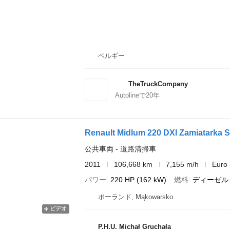
ベルギー
TheTruckCompany
Autolineで
20
年
Renault Midlum 220 DXI Zamiatarka 
公共車両 - 道路清掃車
2011
106,668 km
7,155 m/h
Euro 
パワー
220 HP (162 kW)
燃料
ディーゼル
ポーランド, Mąkowarsko
ビデオ
P.H.U. Michał Gruchała