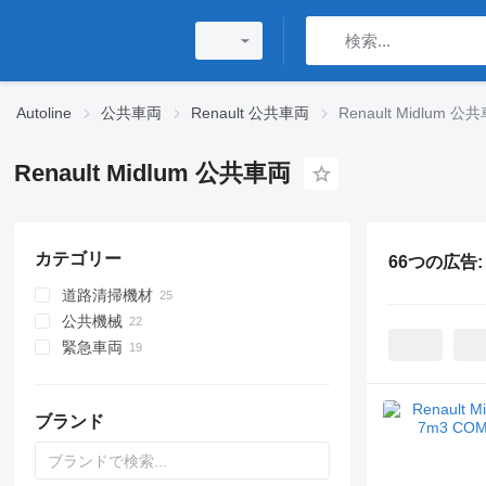
Autoline
公共車両
Renault 公共車両
Renault Midlum 公
Renault Midlum 公共車両
カテゴリー
66つの広告
道路清掃機材
公共機械
道路清掃車
緊急車両
散水トラック
ごみ回収車
砂散布車
バキュームカー
消防車
下水洗浄トラック
移動指令車
ブランド
フックリフトトラック
ゴミ箱回収機