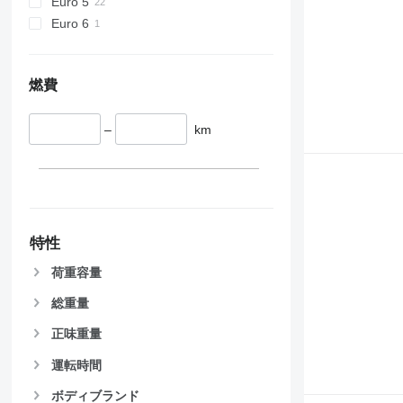
Euro 5
Euro 6
燃費
–
km
特性
荷重容量
総重量
正味重量
運転時間
ボディブランド