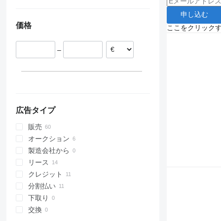
Trafic
Midlum 210
Premium 260
T440
ポーランド
Midlum 220
Premium 270
Trafic 2.0
申し込む
フランス
Midlum 240
Premium 280
価格
オランダ
ここをクリック
Midlum 270
Premium 310
ベルギー
Midlum 280
Premium 320
–
スイス
Premium 340
ポルトガル
Premium 370
スペイン
Premium 380
ドイツ
Premium 385
すべて表示
Premium 440
広告タイプ
Premium 450
販売
Premium Distribution
オークション
Premium Lander
製造会社から
リース
クレジット
分割払い
下取り
交換