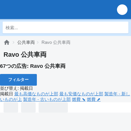
公共車両
Ravo 公共車両
Ravo 公共車両
67つの広告:
Ravo 公共車両
フィルター
並び替え
:
掲載日
掲載日
最も高価なものが上部
最も安価なものが上部
製造年 - 新し
いものが上
製造年 - 古いものが上部
燃費 ⬊
燃費 ⬈