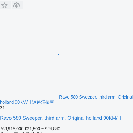
Ravo 580 Sweeper, third arm, Original
holland 90KM/H 道路清掃車
21
Ravo 580 Sweeper, third arm, Original holland 90KM/H
￥3,915,000
€21,500
≈ $24,840