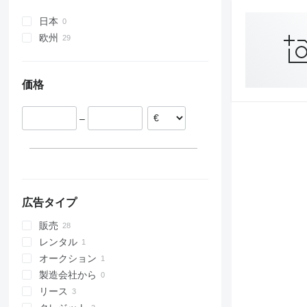
Premium
Actros 3241
Atego 1729
Axor 2629
Econic 2633
SK 2531
Sprinter 412
Unimog U423
Vario 615
eActros 300
T-series
Atego 1823
Axor 2633
Econic 2635
SK 2629
Sprinter 413
Unimog U427
Vario 816
日本
Atego 1828
Axor 3236
SK 3538
Sprinter 416
Unimog U430
Vario 818
欧州
Atego 2528
Sprinter 513
Unimog U500
ドイツ
Sprinter 515
Unimog U527
ポーランド
Sprinter 516
Unimog U530
価格
オランダ
Sprinter 519
Unimog U900
フィンランド
Unimog U1200
–
ハンガリー
Unimog U1400
チェコ
Unimog U1450
スロバキア
Unimog U1600
ルーマニア
Unimog U1650
すべて表示
Unimog U4000
広告タイプ
販売
レンタル
オークション
製造会社から
リース