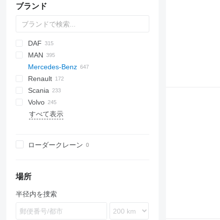
ブランド
DAF
M-series
200 - series
BU
BPO
MAN
CityCat
AS
Eagle
DFL
S-series
Cargo
T series
Auman
53
C series
W-series
G-series
HW
Ranger
HMF
C
P-series
EX-series
L-series
Daily
4300
ELF
N-Series
M-series
SDR
F-series
MIC
Defender
Mercedes-Benz
CF
Elite
Ranger
BJ
X series
W-series
EuroCargo
7400
Forward
X-series
F8
PN
Renault
LF
Transit
Eurotech
WorkStar
M-Series
L2000
Actros
Canter
Canter
M-series
Cabstar
320
Boxer
Porter
TCI
Scania
XB
Magirus
NPR
LE
Antos
TREMO
NT
Expert
C-series
Actros 2532
Volvo
XD
S-Way
NQR
NL series
Arocs
D-series
G-series
L3000
371
LT
17S
815
FM
Dyna
Constellation
Actros 2533
Antos 1830
すべて表示
XF
Stralis
TGA
Atego
D Wide
L-series
19S
Phoenix
Hiace
Crafter
FE
Actros 2535
Antos 1842
Arocs 1843
T-Way
TGL
Axor
G-series
LB
T-series
Hilux
LT
FH
Actros 2536
Antos 2530
Arocs 2536
Atego 818
Trakker
TGM
Econic
K-series
P-series
Transporter
FL
Actros 2540
Antos 2532
Arocs 2546
Atego 1223
Axor 1823
ローダークレーン
X-Way
TGS
SK
Kerax
R-series
FM
Actros 2541
Antos 2533
Arocs 2643
Atego 1224
Axor 1824
Econic 1824
TGX
SL-Class
Mascott
FMX
Actros 2543
Antos 2536
Arocs 3243
Atego 1323
Axor 1829
Econic 1829
SK 1417
Sprinter
Master
Terberg
Actros 2544
Antos 2540
Arocs 3251
Atego 1324
Axor 1833
Econic 1830
SK 1722
場所
Unimog
Maxity
Actros 2545
Arocs 3263
Atego 1523
Axor 2529
Econic 2628
SK 1726
Sprinter 313
半径内を捜索
Vario
Midliner
Actros 2546
Arocs 3345
Atego 1524
Axor 2533
Econic 2629
SK 1838
Sprinter 315
Unimog U90
eActros
Midlum
Actros 2641
Arocs 3545
Atego 1624
Axor 2540
Econic 2630
SK 2435
Sprinter 316
Unimog U318
Vario 614