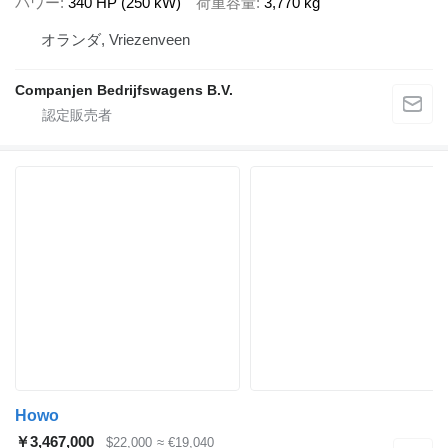
パワー
340 HP (250 kW)
荷重容量
3,770 kg
オランダ, Vriezenveen
Companjen Bedrijfswagens B.V.
Howo
￥3,467,000
$22,000
≈ €19,040