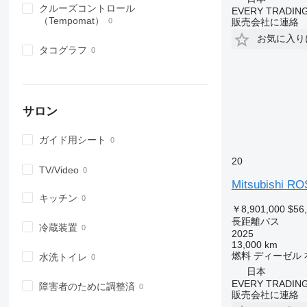
クルーズコントロール
EVERY TRADING
（Tempomat）
販売会社に連絡
お気に入り
タコグラフ
サロン
ガイド用シート
20
TV/Video
Mitsubishi R
キッチン
￥8,901,000
$56
長距離バス
冷蔵装置
2025
13,000 km
燃料
ディーゼル
水洗トイレ
日本
EVERY TRADING
障害者のために調整済
販売会社に連絡