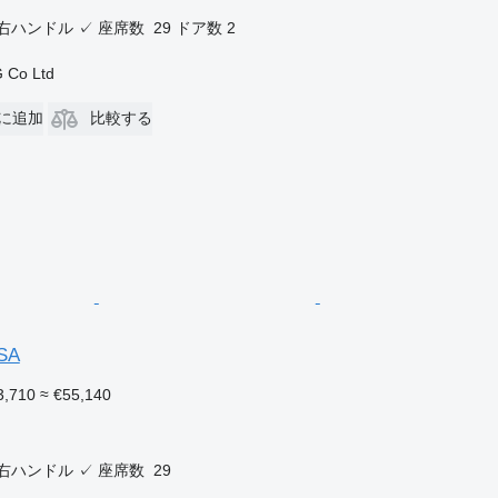
右ハンドル
✓
座席数
29
ドア数
2
 Co Ltd
に追加
比較する
OSA
3,710
≈ €55,140
右ハンドル
✓
座席数
29