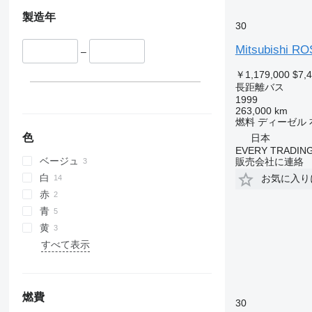
製造年
30
Mitsubishi R
–
￥1,179,000
$7,
長距離バス
1999
263,000 km
燃料
ディーゼル
色
日本
EVERY TRADING
ベージュ
販売会社に連絡
白
お気に入り
赤
青
黄
すべて表示
燃費
30