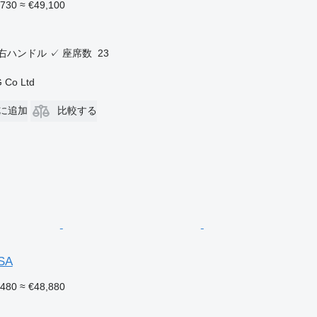
,730
≈ €49,100
右ハンドル
✓
座席数
23
 Co Ltd
に追加
比較する
OSA
,480
≈ €48,880