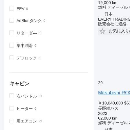
19,000 km
燃料
ディーゼル
EEV
日本
EVERY TRADING
AdBlueタンク
販売会社に連絡
お気に入り
リターダ―
集中潤滑
デフロック
29
キャビン
Mitsubishi R
右ハンドル
￥10,040,000
$6
長距離バス
ヒーター
2023
62,000 km
用エアコン
燃料
ディーゼル
日本