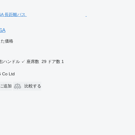
OSA
じた価格
右ハンドル
✓
座席数
29
ドア数
1
 Co Ltd
に追加
比較する