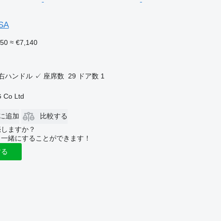
OSA
250
≈ €7,140
右ハンドル
✓
座席数
29
ドア数
1
 Co Ltd
に追加
比較する
売しますか？
と一緒にすることができます！
する