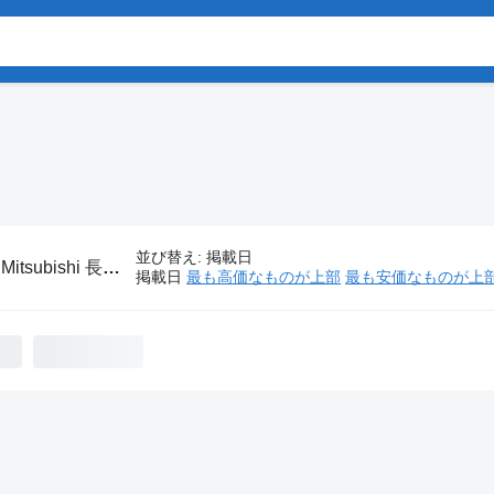
並び替え
:
掲載日
:
Mitsubishi 長距離バス
掲載日
最も高価なものが上部
最も安価なものが上