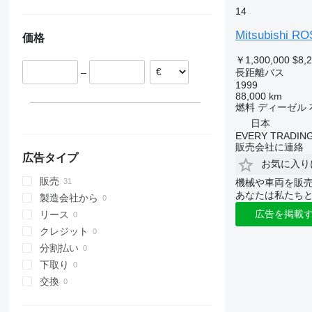
Vario
14
Mitsubishi R
価格
￥1,300,000
$8,
–
長距離バス
1999
88,000 km
燃料
ディーゼル
日本
EVERY TRADING
販売会社に連絡
広告タイプ
お気に入り
販売
機械や車両を販
あなたは私たち
製造会社から
広告を掲載
リース
クレジット
分割払い
下取り
交換