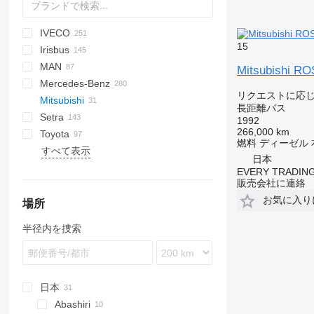
IVECO
A-09216
A10
Probus
Aura
Futura
Ducato
Liesse
15
Irisbus
H7
Melpha
Crossway
MAN
Selega
Daily
Ares
Journey
C-series
STAR
XMQ
Mitsubishi R
Mercedes-Benz
Eurorider
Axer
Novo
A-series
リクエストに応
Mitsubishi
Evadys
Crossway
Visigo
Lion's series
Atego
長距離バス
Setra
Ferqui Sunrise
Evadys
NL series
Citaro
Euroliner
Civilian
Navigo
Ares
Irizar
1992
266,000 km
Toyota
Magelys
Iliade
TGE
Conecto
Tourliner
Sultan
Iliade
K-series
S-series
InterUrbino
LD
燃料
ディーゼル
すべて表示
Mago
Karosa
Integro
Transliner
Vectio
Mascott
L-series
MD
Caetano
Lexio
Futura
EX
7700
ZK
日本
Mobi
Midys
Intouro
Scala
Opalin
Coaster
T-series
8500
EVERY TRADING
販売会社に連絡
Rapido
Recreo
MB
Vest
Prestij
8700
お気に入り
Wing
Mediano
RD
8900
場所
O-series
Safari
9700
半径内を捜索
Rapido
Tourmalin
B-series
S-Class
Sprinter
Tourismo
日本
Travego
Abashiri