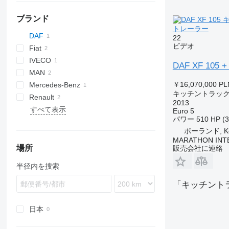
ブランド
トレーラー
DAF
22
ビデオ
Fiat
XF
IVECO
Ducato
XF 105
DAF XF 10
MAN
￥16,070,000
PL
Mercedes-Benz
TGL
キッチントラッ
Renault
TGS
Sprinter
2013
すべて表示
Master
Euro 5
パワー
510 HP (
ポーランド, Ko
MARATHON INTER
場所
販売会社に連絡
半径内を捜索
「キッチント
日本