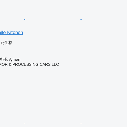
ile Kitchen
じた価格
ク
, Ajman
MOR & PROCESSING CARS LLC