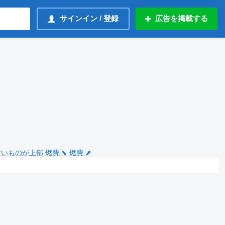
サインイン / 登録
広告を掲載する
 古いものが上部
燃費 ⬊
燃費 ⬈