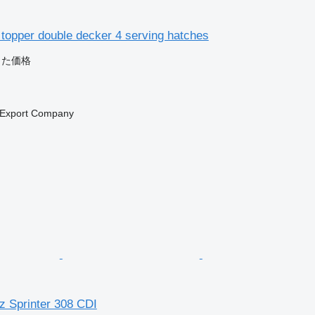
topper double decker 4 serving hatches
じた価格
ク
 Export Company
 Sprinter 308 CDI