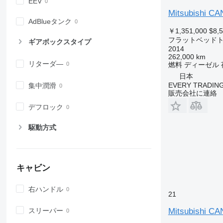
EEV
Mitsubishi C
AdBlueタンク
￥1,351,000
$8,
フラットベッド
ギアボックスタイプ
2014
262,000 km
リターダ―
燃料
ディーゼル
日本
EVERY TRADING
集中潤滑
販売会社に連絡
デフロック
駆動方式
キャビン
右ハンドル
21
Mitsubishi C
スリーパー