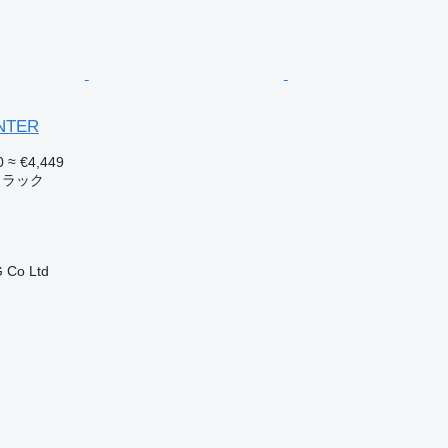
ANTER
0
≈ €4,449
トラック
 Co Ltd