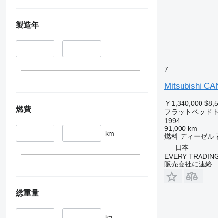
製造年
–
7
Mitsubishi C
￥1,340,000
$8,
燃費
フラットベッド
1994
91,000 km
–
km
燃料
ディーゼル
日本
EVERY TRADING
販売会社に連絡
総重量
–
kg