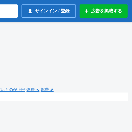
サインイン / 登録
広告を掲載する
 古いものが上部
燃費 ⬊
燃費 ⬈