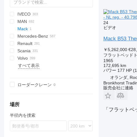
IVECO
BM
A series
Jumper
AS
Maximus
Hijet
Ram
EP
SLT
Ducato
Cargo
Auman
52
3502
X series
500
A-series
EX-series
- NL reg. - 
MAN
HD
D series
CF
Transit
Aumark
3307
700
ZZ
HD-series
Daily
4300
ELF
HFC
Conquer
5320
110 series
24
ビデオ
Mack
LF
BJ
Ranger
EuroCargo
7600
Forward
N-Series
A-series
5337
Mercedes-Benz
XB
EuroStar
NPR
F8
630305
Mack B53 Ther
Renault
XD
Eurotech
F90
Actros
Canter
Canter
Atlas
Movano
Boxer
￥5,262,000
€28
Scania
XF
Eurotrakker
KAT
Antos
Atleon
C-series
フラットベッド
Volvo
YHZ
Magirus
L2000
Arocs
Cabstar
D-series
G-series
F3000
371
E-series
12M18
815
Dyna
Constellation
1965
172,695 km
すべて表示
Stralis
LE
Atego
NT
D Wide
K-series
H3000
T5G
19S
T-series
Hiace
Crafter
A-series
131
パワー
177 HP (
T-Way
TGA
Axor
K-series
L-series
L3000
1491
Hino
Transporter
FE
オランダ, Roos
Trakker
TGE
Econic
Kerax
LB
M3000
ToyoAce
Up
FH
Bronkhorst Tradi
ローダークレーン
Turbo Daily
TGL
LK
Magnum
P-series
X3000
FL
販売会社に連絡
X-Way
TGM
MB
Master
R-series
FM
TGS
SK
Maxity
T-series
FMX
場所
「フラットベ
TGX
Sprinter
Midliner
L-series
半径内を捜索
Unimog
Midlum
N-series
Vario
Premium
VM
T-series