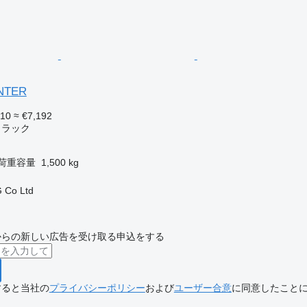
ANTER
310
≈ €7,192
トラック
荷重容量
1,500 kg
 Co Ltd
からの新しい広告を受け取る申込をする
すると当社の
プライバシーポリシー
および
ユーザー合意
に同意したこと