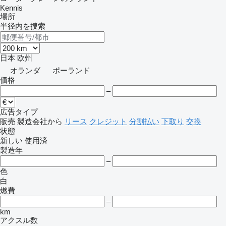
Kennis
場所
半径内を捜索
日本
欧州
オランダ
ポーランド
価格
–
広告タイプ
販売
製造会社から
リース
クレジット
分割払い
下取り
交換
状態
新しい
使用済
製造年
–
色
白
燃費
–
km
アクスル数