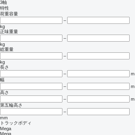
3軸
特性
荷重容量
–
kg
正味重量
–
kg
総重量
–
kg
長さ
–
m
幅
–
m
高さ
–
m
第五輪高さ
–
mm
トラックボディ
Mega
Mega