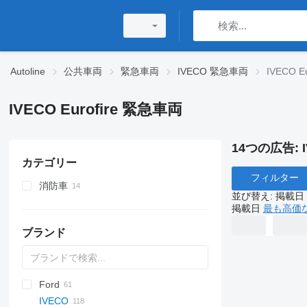
Autoline
公共車両
緊急車両
IVECO 緊急車両
IVECO E
IVECO Eurofire 緊急車両
14つの広告:
カテゴリー
フィルター
消防車
並び替え
:
掲載日
掲載日
最も高価
ブランド
Ford
A series
2-Series
Express
Berlingo
C-series
AS
Doblo
IVECO
X-Series
Tahoe
Jumper
CF
Ducato
Explorer
FL
H-series
L-series