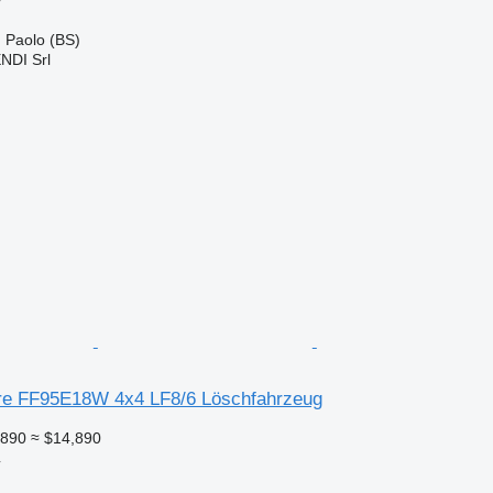
Paolo (BS)
NDI Srl
re FF95E18W 4x4 LF8/6 Löschfahrzeug
,890
≈ $14,890
車