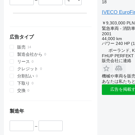
–
ポーランド
18
イタリア
IVECO EuroFi
￥9,303,000
PLN
緊急車両 - 消防
2001
広告タイプ
44,000 km
パワー
240 HP (
販売
ポーランド, Kr
製造会社から
FHUP PERFEKT P
販売会社に連絡
リース
クレジット
機械や車両を販
分割払い
あなたは私たち
下取り
広告を掲載
交換
製造年
–