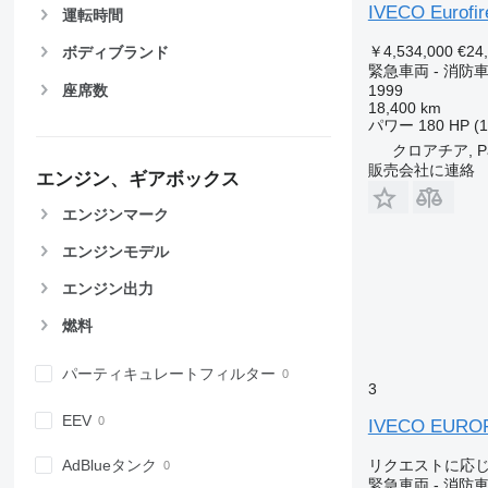
IVECO Eurofir
運転時間
￥4,534,000
€24
ボディブランド
緊急車両 - 消防
座席数
1999
18,400 km
パワー
180 HP (
クロアチア, Pa
販売会社に連絡
エンジン、ギアボックス
エンジンマーク
エンジンモデル
エンジン出力
燃料
パーティキュレートフィルター
3
EEV
IVECO EUROF
リクエストに応
AdBlueタンク
緊急車両 - 消防