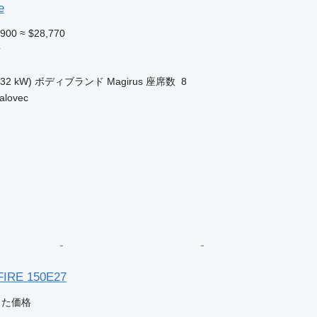
e
,900
≈ $28,770
車
132 kW)
ボディブランド
Magirus
座席数
8
lovec
IRE 150E27
じた価格
車