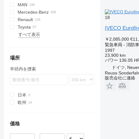
MAN
Jumpy
LF
Scudo
F-series
HD-series
W-series
Daily
PayStar
ELF
Defender
Mercedes-Benz
YA
Talento
Ranger
EuroCargo
FVR
KAT
5336
DLK
Daily 35
18
Renault
Tourneo
Eurofire
L2000
Actros
Canter
Atlas
Blitz
Boxer
Daily 40
EuroCargo 75
Daily 35-160
Toyota
Transit
Magirus
LE
Atego
Caravan
Movano
Expert
C-series
G-series
13S23
815
Daily 55
EuroCargo 95
Eurofire 150
Daily 40C17
EuroCargo 75E14
IVECO Eurofir
すべて表示
T-Way
TGA
Axor
NV
Vivaro
D-series
L-series
1491
T-series
Dyna
4320
Amarok
C
131
Daily 70
EuroCargo 120
Magirus 180
EuroCargo 95E18
￥2,085,000
€11
TGE
Econic
Patrol
G-series
P-series
Hiace
Crafter
FL
EuroCargo 130
Daily 70C17
緊急車両 - 消防
TGL
LAF
Primastar
Kerax
R-series
Hilux
LT
FM
EuroCargo 135
1997
23,900 km
TGM
LK
Urvan
Manager
S-series
Land Cruiser
Transporter
N-series
EuroCargo 140
場所
パワー
136.05 H
TGS
SK
Mascott
T-series
Up
S-series
EuroCargo 150
ドイツ, Neuen
半径内を捜索
TGX
Sprinter
Master
XC
EuroCargo 180
Reuss Sonderfah
販売会社に連絡
Unimog
Midliner
Vario
Midlum
Vito
Premium
日本
T-series
欧州
Trafic
オランダ
ドイツ
価格
クロアチア
スロベニア