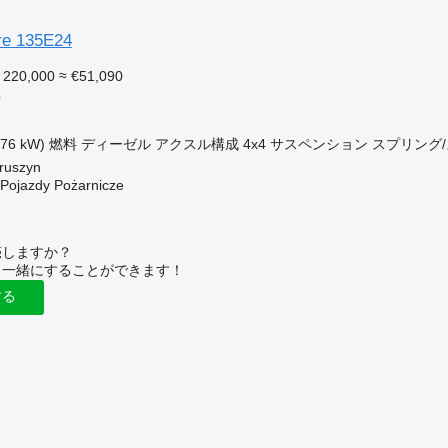
re 135E24
 220,000
≈ €51,090
車
176 kW)
燃料
ディーゼル
アクスル構成
4x4
サスペンション
スプリング
uszyn
ojazdy Pożarnicze
売しますか？
と一緒にすることができます！
する