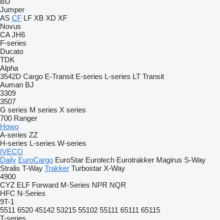
BU
Jumper
AS
CF
LF
XB
XD
XF
Novus
CA
JH6
F-series
Ducato
TDK
Alpha
3542D
Cargo
E-Transit
E-series
L-series
LT
Transit
Auman
BJ
3309
3507
G series
M series
X series
700
Ranger
Howo
A-series
ZZ
H-series
L-series
W-series
IVECO
Daily
EuroCargo
EuroStar
Eurotech
Eurotrakker
Magirus
S-Way
Stralis
T-Way
Trakker
Turbostar
X-Way
4900
CYZ
ELF
Forward
M-Series
NPR
NQR
HFC
N-Series
9T-1
5511
6520
45142
53215
55102
55111
65111
65115
T-series