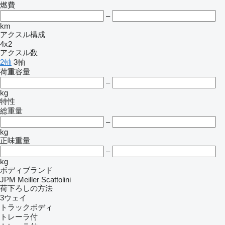
燃費
–
km
アクスル構成
4x2
アクスル数
2軸
3軸
荷重容量
–
kg
特性
総重量
–
kg
正味重量
–
kg
ボディブランド
JPM
Meiller
Scattolini
荷下ろしの方法
3ウェイ
トラックボディ
トレーラ付