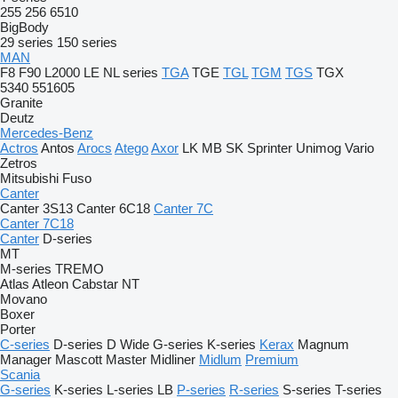
255
256
6510
BigBody
29 series
150 series
MAN
F8
F90
L2000
LE
NL series
TGA
TGE
TGL
TGM
TGS
TGX
5340
551605
Granite
Deutz
Mercedes-Benz
Actros
Antos
Arocs
Atego
Axor
LK
MB
SK
Sprinter
Unimog
Vario
Zetros
Mitsubishi Fuso
Canter
Canter 3S13
Canter 6C18
Canter 7C
Canter 7C18
Canter
D-series
MT
M-series
TREMO
Atlas
Atleon
Cabstar
NT
Movano
Boxer
Porter
C-series
D-series
D Wide
G-series
K-series
Kerax
Magnum
Manager
Mascott
Master
Midliner
Midlum
Premium
Scania
G-series
K-series
L-series
LB
P-series
R-series
S-series
T-series