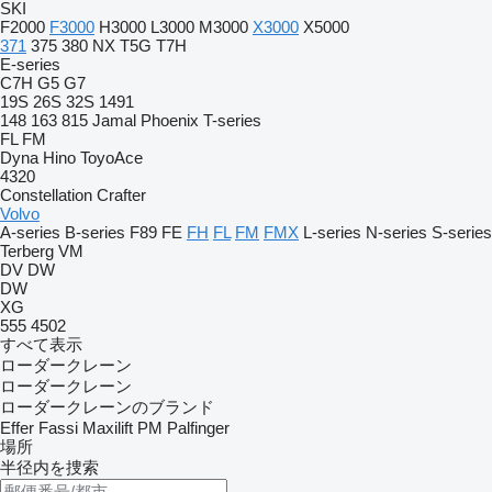
SKI
F2000
F3000
H3000
L3000
M3000
X3000
X5000
371
375
380
NX
T5G
T7H
E-series
C7H
G5
G7
19S
26S
32S
1491
148
163
815
Jamal
Phoenix
T-series
FL
FM
Dyna
Hino
ToyoAce
4320
Constellation
Crafter
Volvo
A-series
B-series
F89
FE
FH
FL
FM
FMX
L-series
N-series
S-series
Terberg
VM
DV
DW
DW
XG
555
4502
すべて表示
ローダークレーン
ローダークレーン
ローダークレーンのブランド
Effer
Fassi
Maxilift
PM
Palfinger
場所
半径内を捜索