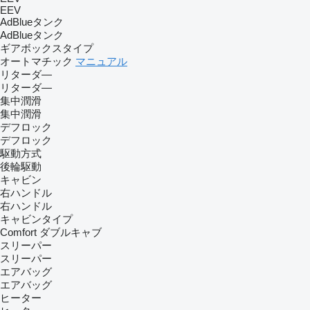
EEV
AdBlueタンク
AdBlueタンク
ギアボックスタイプ
オートマチック
マニュアル
リターダ―
リターダ―
集中潤滑
集中潤滑
デフロック
デフロック
駆動方式
後輪駆動
キャビン
右ハンドル
右ハンドル
キャビンタイプ
Comfort
ダブルキャブ
スリーパー
スリーパー
エアバッグ
エアバッグ
ヒーター