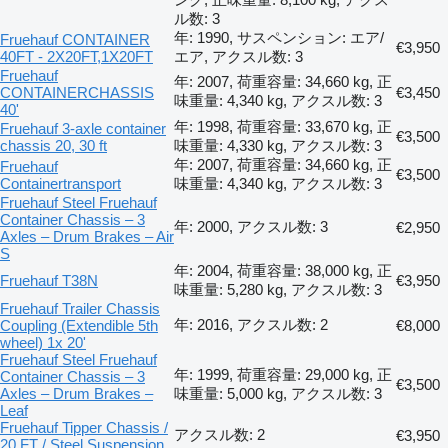
ル数: 3
年: 1990, サスペンション: エア/
Fruehauf CONTAINER
€3,950
40FT - 2X20FT,1X20FT
エア, アクスル数: 3
Fruehauf
年: 2007, 荷重容量: 34,660 kg, 正
CONTAINERCHASSIS
€3,450
味重量: 4,340 kg, アクスル数: 3
40'
年: 1998, 荷重容量: 33,670 kg, 正
Fruehauf 3-axle container
€3,500
chassis 20, 30 ft
味重量: 4,330 kg, アクスル数: 3
年: 2007, 荷重容量: 34,660 kg, 正
Fruehauf
€3,500
Containertransport
味重量: 4,340 kg, アクスル数: 3
Fruehauf Steel Fruehauf
Container Chassis – 3
年: 2000, アクスル数: 3
€2,950
Axles – Drum Brakes – Air
S
年: 2004, 荷重容量: 38,000 kg, 正
Fruehauf T38N
€3,950
味重量: 5,280 kg, アクスル数: 3
Fruehauf Trailer Chassis
年: 2016, アクスル数: 2
Coupling (Extendible 5th
€8,000
wheel) 1x 20'
Fruehauf Steel Fruehauf
年: 1999, 荷重容量: 29,000 kg, 正
Container Chassis – 3
€3,500
Axles – Drum Brakes –
味重量: 5,000 kg, アクスル数: 3
Leaf
Fruehauf Tipper Chassis /
アクスル数: 2
€3,950
20 FT / Steel Suspension