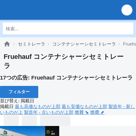
セミトレーラ
コンテナシャーシセミトレーラ
Fru
Fruehauf コンテナシャーシセミトレー
ラ
17つの広告:
Fruehauf コンテナシャーシセミトレーラ
フィルター
並び替え
:
掲載日
掲載日
最も高価なものが上部
最も安価なものが上部
製造年 - 新し
いものが上
製造年 - 古いものが上部
燃費 ⬊
燃費 ⬈