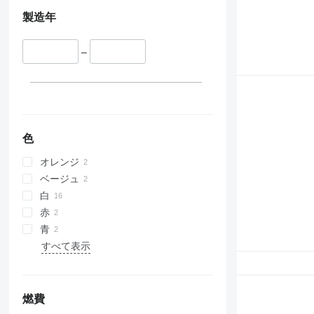
製造年
–
色
オレンジ
ベージュ
白
赤
青
すべて表示
燃費