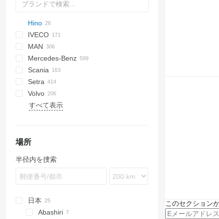
Hino
Probus
Maestro
Aura
Futura
SB
Ducato
BJ
KLQ
IVECO
Eurostar E
Magiq
XF
Liesse
MAN
Melpha
Crossway
Ares
Century
Gala
C-series
HIGER
Mercedes-Benz
Rainbow
Daily
Crossway
I-series
Novo
LC
XMQ
A-series
Scania
Selega
Euroclass
Domino
Visigo
IRIZAR
Atego
Cityliner
Civilian
Navigo
Iliade
Setra
Eurorider
Evadys
Lion's series
Citaro
Euroliner
Sultan
Century
Volvo
Evadys
Iliade
Integro
Jetliner
Ulyso T
Interlink
S-series
LD
Caetano
FHD
JSD
Futura
Astromega
Crafter
すべて表示
Ferqui Sunrise
Magelys
Intouro
Starliner
Vectio
Irizar
MD
Coaster
Futura
Astron
9700
ZK
LCK
Magelys
Midys
MB
Tourliner
K-series
Maraton
Magiq
EX
9900
Mago
Proway
O-series
S-series
Opalin
T-series
B-series
Marcopolo
Recreo
Sprinter
Touring
Prestij
BM
場所
Rapido
Tourino
RD
Carrus
半径内を捜索
Wing
Tourismo
Safari
PL
Travego
Tourmalin
S-series
Vario
日本
このセクション
Abashiri