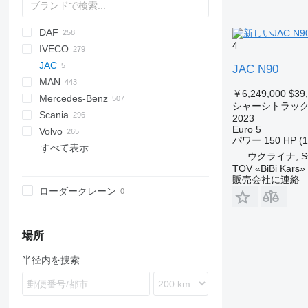
DAF
HD
4
IVECO
CF
Elite
Ram
Ducato
3542D
300
EX-series
JAC
LF
Cargo
500
Daily
ELF
JAC N90
MAN
XB
F-series
Ranger
EuroCargo
FVR
N-Series
65111
￥6,249,000
$39
Mercedes-Benz
XD
EuroStar
Forward
F90
Deutz
eDeliver
N90
シャーシトラッ
Scania
XF
Eurotech
M-Series
KAT
Actros
Canter
Cabstar
335
Porter
C-series
N200
2023
Euro 5
Volvo
XG
Eurotrakker
NKR
LE
Antos
NT
378
D-series
G-series
F3000
371
E-series
G7
266
LT
1491
Phoenix
BC
Dyna
Constellation
パワー
150 HP (
すべて表示
YA
Magirus
NPR
NL series
Arocs
D Wide
K-series
L3000
380
T-series
FM
ToyoAce
F89
ウクライナ, Svia
S-Way
NQR
TGA
Atego
G-series
LB
X3000
YT
FE
TOV «BiBi Kars»
販売会社に連絡
Stralis
TGL
Axor
K-series
P-series
FH
ローダークレーン
T-Way
TGM
C-Class
Kerax
R-series
FL
Trakker
TGS
Econic
Major
S-series
FM
Turbostar
TGX
LK
Manager
T-series
FMX
場所
X-Way
S-Class
Master
L-series
半径内を捜索
SK
Midliner
N-series
Sprinter
Midlum
Terberg
Unimog
Premium