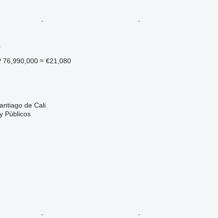
R
 76,990,000
≈ €21,080
ク
iago de Cali
y Pùblicos