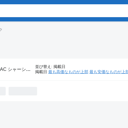
ク
並び替え
:
掲載日
JAC シャーシトラック
掲載日
最も高価なものが上部
最も安価なものが上