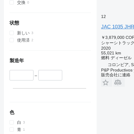
交換
12
状態
JAC 1035 JH
新しい
￥3,879,000
COP
使用済
シャーシトラッ
2020
55,021 km
燃料
ディーゼル
製造年
コロンビア, Sant
P&P Productivos 
販売会社に連絡
–
色
白
青