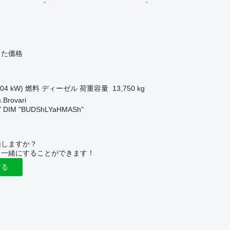
じた価格
ク
204 kW)
燃料
ディーゼル
荷重容量
13,750 kg
rovari
 DIM "BUDShLYaHMASh"
売しますか？
と一緒にすることができます！
する