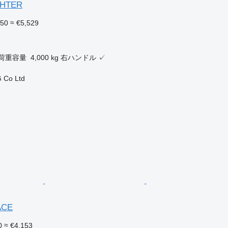
IGHTER
350
≈ €5,529
ク
荷重容量
4,000 kg
右ハンドル
✓
 Co Ltd
ACE
0
≈ €4,153