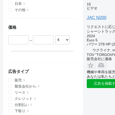
Vario
T-series
日本
15
Zetros
ビデオ
その他
ウクライナ
JAC N200
ペルー
リクエストに応
価格
コロンビア
シャーシトラッ
2024
Euro 5
–
パワー
278 HP (
ウクライナ, m.B
TOV "TORGOVIY
販売会社に連絡
広告タイプ
機械や車両を販
あなたは私たち
販売
広告を掲載
製造会社から
リース
クレジット
分割払い
下取り