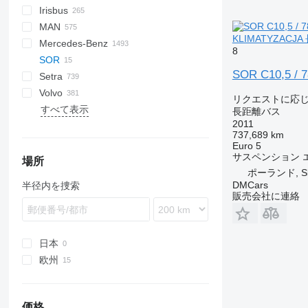
Irisbus
A-09216
H7
Eurostar E
Magiq
XF
Melpha
Crossway
530
MAN
Rainbow
Daily
Ares
Century
Erga
C-series
STAR
HIGER
KLIMATYZACJ
Mercedes-Benz
Selega
EuroCargo
Axer
I-series
Gala
LC
XMQ
A-series
203
8
SOR
Euroclass
Citelis
Journey
IRIZAR
206
Actros
L-series
Cityliner
Civilian
Navigo
Ares
SOR C10,5 / 
Setra
Eurorider
Crossway
Novo
LE
Atego
Euroliner
Sultan
Iliade
Carrus
Volvo
Evadys
Domino
Visigo
Lion's series
Citaro
Jetliner
Ulyso T
Mascott
Century
S-series
Alpino
LD
Caetano
Ambassador
FHD
JSD
Ambassador
A-series
Crafter
リクエストに応
すべて表示
Ferqui Sunrise
Evadys
NL series
Conecto
Megaliner
Vectio
Master
Interlink
SG
InterUrbino
MD
Coaster
Axial
Futura
Futura
Astromega
7700
ZK
LCK
長距離バス
2011
Magelys
Iliade
TGE
Integro
Skyliner
Midlum
Irizar
TopClass
Urbino
Maraton
Hino
Lexio
Astron
8500
737,689 km
Mago
Karosa
TGM
Intouro
Starliner
Ponticelli
K-series
Opalin
Magiq
EX
8700
Euro 5
サスペンション
Marcopolo
Magelys
MB
Tourliner
L-series
Prestij
T-series
8900
場所
ポーランド, Sk
Mobi
Midys
Mediano
Transliner
S-series
RD
9700
DMCars
半径内を捜索
Rapido
Proway
O-series
Scala
Safari
9900
販売会社に連絡
Wing
Recreo
S-Class
Touring
Tourmalin
A-series
Sprinter
Vest
B-series
Tourino
BM
日本
Tourismo
Carrus
欧州
Travego
PL
ポーランド
Vario
S-series
チェコ
価格