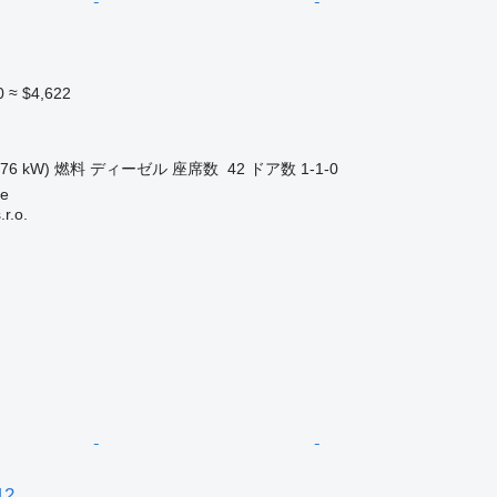
0
≈ $4,622
176 kW)
燃料
ディーゼル
座席数
42
ドア数
1-1-0
e
r.o.
12