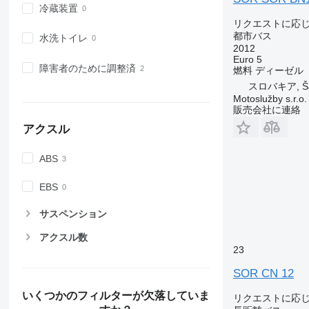
冷蔵装置
リクエストに応
都市バス
水洗トイレ
2012
Euro 5
障害者のために調整済
燃料
ディーゼル
スロバキア, Ša
Motoslužby s.r.o.
販売会社に連絡
アクスル
ABS
EBS
サスペンション
アクスル数
23
SOR CN 12
いくつかのフィルターが欠落していま
リクエストに応