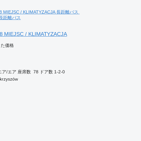
A 長距離バス
78 MIEJSC / KLIMATYZACJA
じた価格
エア/エア
座席数
78
ドア数
1-2-0
rzyszów