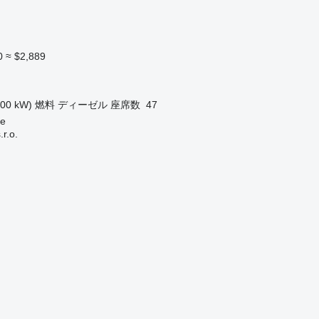
0
≈ $2,889
100 kW)
燃料
ディーゼル
座席数
47
e
r.o.