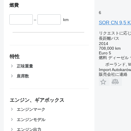
燃費
6
–
km
SOR CN 9,5 
リクエストに応
長距離バス
2014
708,000 km
Euro 5
特性
燃料
ディーゼル
ポーランド, Wo
正味重量
Import Autokaró
販売会社に連絡
座席数
エンジン、ギアボックス
エンジンマーク
エンジンモデル
エンジン出力