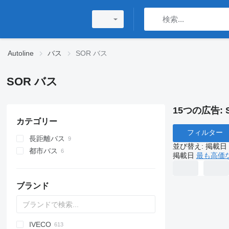
Autoline
バス
SOR バス
SOR バス
15つの広告:
カテゴリー
フィルター
長距離バス
並び替え
:
掲載日
都市バス
掲載日
最も高価
ブランド
IVECO
D-093
A10
Probus
Maestro
Aura
Futura
SB
Ducato
E-series
BJ
KLQ
Liesse