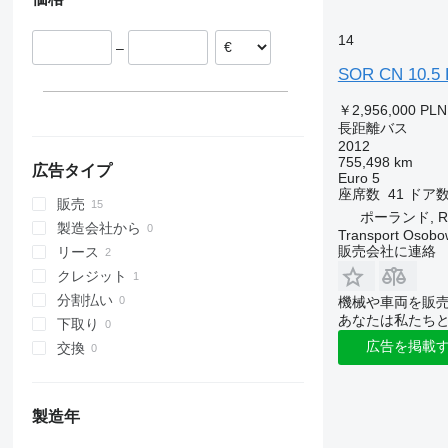
スロバキア
14
–
SOR CN 10.5
￥2,956,000
PLN
長距離バス
2012
755,498 km
広告タイプ
Euro 5
座席数
41
ドア
販売
ポーランド, Ra
製造会社から
Transport Osobo
販売会社に連絡
リース
クレジット
分割払い
機械や車両を販
あなたは私たち
下取り
広告を掲載
交換
製造年