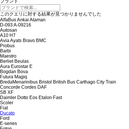
ブランド
このクエリに対する結果が見つかりませんでした
AlfaBus
Ankai
Ataman
D-093
A-09216
Autosan
A10
H7
Avia
Ayats Bravo
BMC
Probus
Barbi
Maestro
Berliet
Beulas
Aura
Eurostar E
Bogdan
Bova
Futura
Magiq
BredaMenarinibus
Bristol
British Bus
Carthago
City Train
Concorde
Cordes
DAF
SB
XF
Daimler
Dotto
Eos
Etalon
Fast
Scoler
Fiat
Ducato
Ford
E-series
Foton