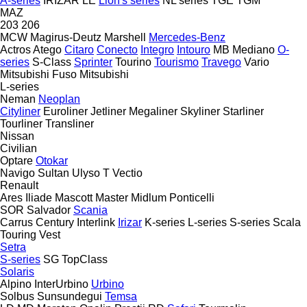
A-series
IRIZAR
LE
Lion's series
NL series
TGE
TGM
MAZ
203
206
MCW
Magirus-Deutz
Marshell
Mercedes-Benz
Actros
Atego
Citaro
Conecto
Integro
Intouro
MB
Mediano
O-
series
S-Class
Sprinter
Tourino
Tourismo
Travego
Vario
Mitsubishi Fuso
Mitsubishi
L-series
Neman
Neoplan
Cityliner
Euroliner
Jetliner
Megaliner
Skyliner
Starliner
Tourliner
Transliner
Nissan
Civilian
Optare
Otokar
Navigo
Sultan
Ulyso T
Vectio
Renault
Ares
Iliade
Mascott
Master
Midlum
Ponticelli
SOR
Salvador
Scania
Carrus
Century
Interlink
Irizar
K-series
L-series
S-series
Scala
Touring
Vest
Setra
S-series
SG
TopClass
Solaris
Alpino
InterUrbino
Urbino
Solbus
Sunsundegui
Temsa