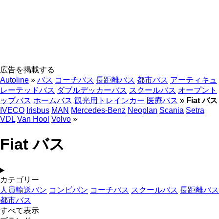
広告を掲載する
Autoline
»
バス
コーチバス
長距離バス
都市バス
アーティキュ
レーテッドバス
ダブルデッカーバス
スクールバス
オープント
ップバス
ホームバス
観光用トレインカー
医療バス
»
Fiat バス
IVECO
Irisbus
MAN
Mercedes-Benz
Neoplan
Scania
Setra
VDL
Van Hool
Volvo
»
Fiat バス
カテゴリー
人員輸送バン
コンビバン
コーチバス
スクールバス
長距離バス
都市バス
すべて表示