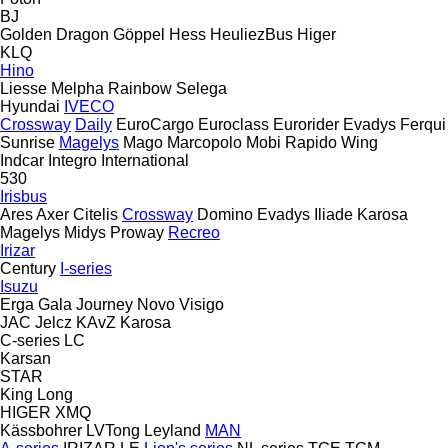
BJ
Golden Dragon
Göppel
Hess
HeuliezBus
Higer
KLQ
Hino
Liesse
Melpha
Rainbow
Selega
Hyundai
IVECO
Crossway
Daily
EuroCargo
Euroclass
Eurorider
Evadys
Ferqui
Sunrise
Magelys
Mago
Marcopolo
Mobi
Rapido
Wing
Indcar
Integro
International
530
Irisbus
Ares
Axer
Citelis
Crossway
Domino
Evadys
Iliade
Karosa
Magelys
Midys
Proway
Recreo
Irizar
Century
I-series
Isuzu
Erga
Gala
Journey
Novo
Visigo
JAC
Jelcz
KAvZ
Karosa
C-series
LC
Karsan
STAR
King Long
HIGER
XMQ
Kässbohrer
LVTong
Leyland
MAN