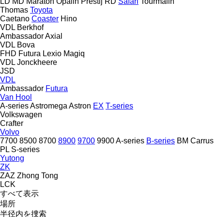
LD
MD
Maraton
Opalin
Prestij
RD
Safari
Tourmalin
Thomas
Toyota
Caetano
Coaster
Hino
VDL Berkhof
Ambassador
Axial
VDL Bova
FHD
Futura
Lexio
Magiq
VDL Jonckheere
JSD
VDL
Ambassador
Futura
Van Hool
A-series
Astromega
Astron
EX
T-series
Volkswagen
Crafter
Volvo
7700
8500
8700
8900
9700
9900
A-series
B-series
BM
Carrus
PL
S-series
Yutong
ZK
ZAZ
Zhong Tong
LCK
すべて表示
場所
半径内を捜索