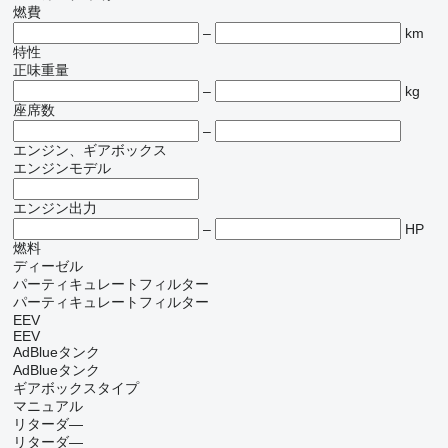
燃費
–
km
特性
正味重量
–
kg
座席数
–
エンジン、ギアボックス
エンジンモデル
エンジン出力
–
HP
燃料
ディーゼル
パーティキュレートフィルター
パーティキュレートフィルター
EEV
EEV
AdBlueタンク
AdBlueタンク
ギアボックスタイプ
マニュアル
リターダ―
リターダ―