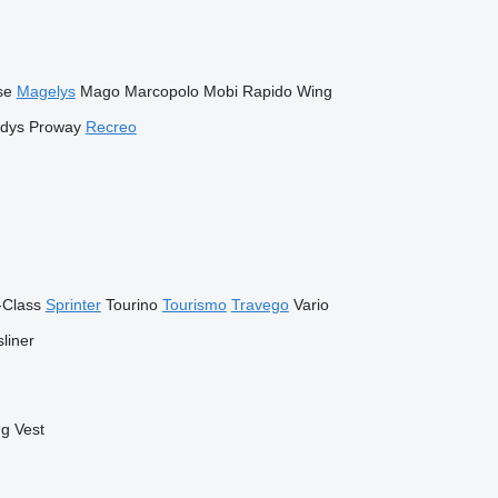
se
Magelys
Mago
Marcopolo
Mobi
Rapido
Wing
dys
Proway
Recreo
-Class
Sprinter
Tourino
Tourismo
Travego
Vario
liner
ng
Vest