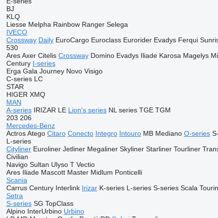
E-series
BJ
KLQ
Liesse
Melpha
Rainbow
Ranger
Selega
IVECO
Crossway
Daily
EuroCargo
Euroclass
Eurorider
Evadys
Ferqui Sunri
530
Ares
Axer
Citelis
Crossway
Domino
Evadys
Iliade
Karosa
Magelys
Mi
Century
I-series
Erga
Gala
Journey
Novo
Visigo
C-series
LC
STAR
HIGER
XMQ
MAN
A-series
IRIZAR
LE
Lion's series
NL series
TGE
TGM
203
206
Mercedes-Benz
Actros
Atego
Citaro
Conecto
Integro
Intouro
MB
Mediano
O-series
S
L-series
Cityliner
Euroliner
Jetliner
Megaliner
Skyliner
Starliner
Tourliner
Trans
Civilian
Navigo
Sultan
Ulyso T
Vectio
Ares
Iliade
Mascott
Master
Midlum
Ponticelli
Scania
Carrus
Century
Interlink
Irizar
K-series
L-series
S-series
Scala
Touri
Setra
S-series
SG
TopClass
Alpino
InterUrbino
Urbino