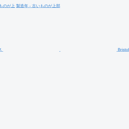
いものが上
製造年 - 古いものが上部
Bris