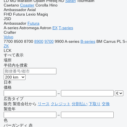
LD
MD
Maraton
Opalin
Prestij
RD
Safari
Tourmalin
Caetano
Coaster
Corolla
Hino
Ambassador
Axial
FHD
Futura
Lexio
Magiq
JSD
Ambassador
Futura
A-series
Astromega
Astron
EX
T-series
Crafter
Volvo
7700
8500
8700
8900
9700
9900
A-series
B-series
BM
Carrus
PL
S-
ZK
LCK
すべて表示
場所
半径内を捜索
日本
価格
–
広告タイプ
販売
製造会社から
リース
クレジット
分割払い
下取り
交換
製造年
–
色
バーガンディ
赤