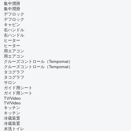
集中潤滑
集中潤滑
デフロック
デフロック
キャビン
右ハンドル
右ハンドル
ヒーター
ヒーター
用エアコン
用エアコン
クルーズコントロール（Tempomat）
クルーズコントロール（Tempomat）
タコグラフ
タコグラフ
サロン
ガイド用シート
ガイド用シート
TV/Video
TV/Video
キッチン
キッチン
冷蔵装置
冷蔵装置
水洗トイレ