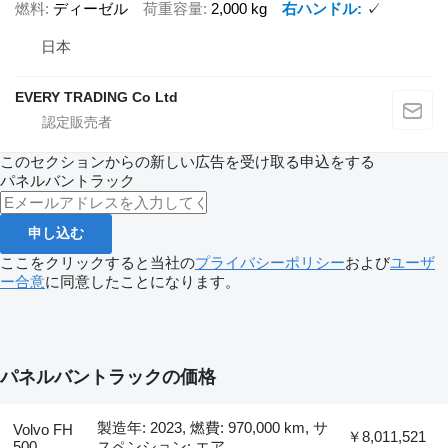
燃料
ディーゼル
荷重容量
2,000 kg
右ハンドル
✓
日本
EVERY TRADING Co Ltd
このセクションからの新しい広告を受け取る申込をする
パネルバントラック
申し込む
ここをクリックすると当社の
プライバシーポリシー
および
ユーザ
ー合意
に同意したことになります。
パネルバントラックの価格
製造年: 2023, 燃費: 970,000 km, サ
Volvo FH
￥8,011,521
500
スペンション: エア