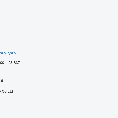
VAN VAN
900
≈ €6,837
9
 Co Ltd