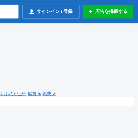
サインイン / 登録
広告を掲載する
 古いものが上部
燃費 ⬊
燃費 ⬈