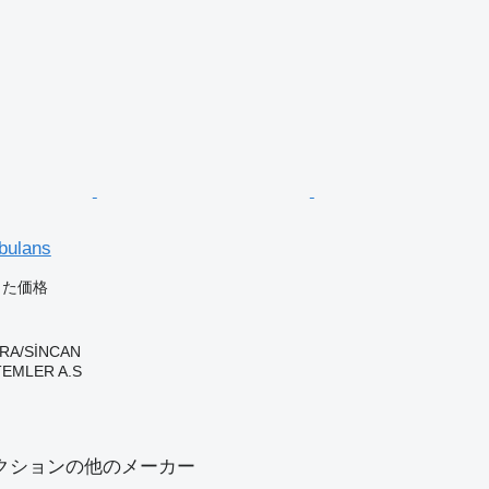
bulans
じた価格
RA/SİNCAN
TEMLER A.S
クションの他のメーカー