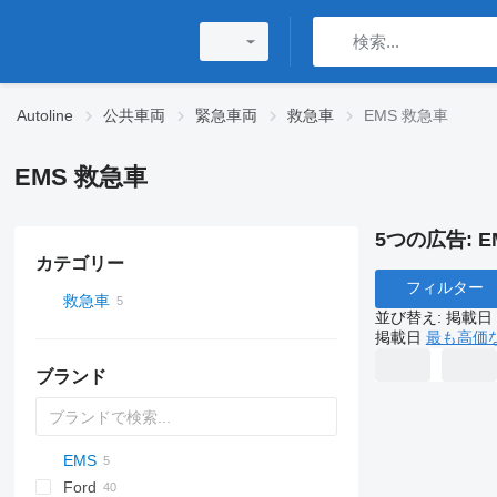
Autoline
公共車両
緊急車両
救急車
EMS 救急車
EMS 救急車
5つの広告:
E
カテゴリー
フィルター
救急車
並び替え
:
掲載日
掲載日
最も高価
ブランド
EMS
2-Series
Express
Berlingo
YA
Ford
X-Series
Tahoe
Jumper
Doblo