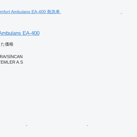
Ambulans EA-400
じた価格
RA/SİNCAN
TEMLER A.S