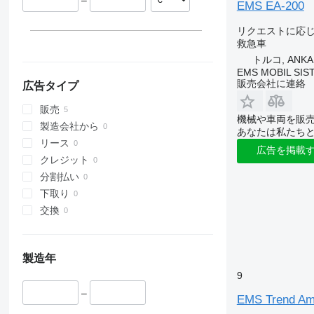
–
EMS EA-200
リクエストに応
救急車
トルコ, ANKA
EMS MOBIL SIS
販売会社に連絡
広告タイプ
販売
機械や車両を販
製造会社から
あなたは私たち
リース
広告を掲載
クレジット
分割払い
下取り
交換
製造年
9
–
EMS Trend Am