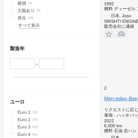
フードケーブル
クラッチホース
破損
1992
Zetros
Actros 2553
Sprinter 315
V300
Vario 816
Vito 109
エンジンオイルディップスティ
燃料
ディーゼル
ボンネットロック
ック
トルクコンバータ
欠陥あり
eActros
Actros 2632
Sprinter 316
Vario 818
Vito 110
Zetros 1833
日本, Joso
カップホルダー
ブースト圧センサー
トランスミッションOリング
再生
eCitan
Actros 2635
Sprinter 317
Vito 111
SRISHTI ENGINE
ペダルパッド
油圧センサー
その他のトランスミッションス
すべて表示
販売会社に連絡
eSprinter
Actros 2636
Sprinter 319
Vito 113
ペア部品
サンルーフモーター
タイミングベルト
eVito
Actros 2641
Sprinter 413
Vito 114
ウィンドウガード
ピストン冷却ノズル
Actros 2643
Sprinter 416
Vito 116
その他のキャビン部品
スロットルケーブル
製造年
Actros 2644
Sprinter 419
Vito 119
クランクシャフトオイルシール
Actros 2645
Sprinter 513
Vito Tourer
Actros 2646
Sprinter 514
–
オイルクーラーカバー
Actros 2648
Sprinter 515
バルブタペット
Actros 2651
Sprinter 516
カムシャフトベアリング
Actros 2653
Sprinter 517
2
カムシャフトポジションセンサ
ー
Actros 2663
Sprinter 518
Mercedes-Be
クランクシャフトポジションセ
Actros 2745
Sprinter 519
ユーロ
ンサー
Actros 3241
Sprinter 616
リクエストに応
バキュームポンプ
Euro 1
車両 - ハッチバ
Actros 3244
Sprinter 906
フライホイールリングギア
Euro 2
2022
Actros 3336
Sprinter City
6,000 km
ポリVベルト
Euro 3
Actros 3340
燃料
石油
右ハン
その他のエンジンスペア部品
Euro 4
日本
Actros 3344