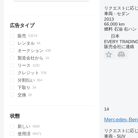
LAF
Midliner
Up
S-series
ヒーターラジエーター
Actros 1945
Arocs 2658
Atego 1318
Econic 2635
モルドバ
ブレーキチャンバーダイアフラ
板バネスペーサー
サーボモーター
ロッカーアームシャフト
ギアシフトフォーク
ム
リクエストに応
LK
Midlum
Vento
Terberg
アンダーミラー
Actros 2036
Arocs 2663
Atego 1323
ファイナルドライブ
車両 - セダン
ステアリングアングルセンサー
EGRチューブ
カウンタシャフト
排気ブレーキ
MB
Premium
Virtus
V40
ラジエータホース
Actros 2340
Arocs 3236
Atego 1324
LK 814
2013
タイロッドエンド
オイルフラップネック
プライマリシャフト
その他のブレーキシステムスペ
66,000 km
ML
Scenic
V60
ウォッシャーポンプ
Actros 2443
Arocs 3240
Atego 1328
MB 100
広告タイプ
電気モーター
ホイールベアリング
ア部品
シリンダライナー
ローラーベアリング
燃料
石油
右ハン
O-series
T-series
V90
エアバッグ
Actros 2445
Arocs 3243
Atego 1518
ML 350
タコメータ
サイレントブロック
販売
日本
プッシュロッド
ギアシャフトケーブル
R-Class
TRM
VM
ワイパーブレード
Actros 2530
Arocs 3246
Atego 1523
O303
キャビン空気温度センサー
EVERY TRADING
コイルスプリング
レンタル
オイルピックアップチューブ
PTOシャフト
販売会社に連絡
S-Class
Trafic
VNL
フロアマット
Actros 2532
Arocs 3251
Atego 1524
O345
グロープラグ
パワーステアリングポンプギア
オークション
エンジンノイズ防音材
クラッチペダル
SK
Zoe
XC
キャビンエアフィルター
Actros 2533
Arocs 3253
Atego 1527
O350
S350
イグニションコイル
製造会社から
エンジンカバー
トランスミッションオイルクー
ハブオイルシール
SL-Class
サンシェードカーテン
Actros 2535
Arocs 3258
Atego 1529
O404
S450
SK 1824
GPSトラッカー
ラー
リース
スロットルバルブ
その他のサスペンションスペア
SLK-Class
ダッシュボードルーバー
Actros 2536
Arocs 3263
Atego 1530
O405
S500
SK 2629
SL320
スライドドア駆動装置
ギアシャフト
部品
クレジット
クランクケースオイルセパレー
Sprinter
ガススプリング
Actros 2540
Arocs 3345
Atego 1624
O530
S600
オルタネーターベルト
ター
ファイナルドライブ
分割払い
Tourino
シートベルト
Actros 2541
Arocs 3348
Atego 1725
O550
Sprinter 211
コントローラー
シリンダヘッドガスケット
ハンガーベアリング
下取り
Tourismo
オーディオスピーカー
Actros 2542
Arocs 3351
Atego 1823
O560
Sprinter 213
電子基板
カムローラー
フルードカップリング
交換
Travego
ナビゲーションシステム
Actros 2543
Arocs 3358
Atego 1828
O580
Sprinter 214
Tourismo 15
その他の電気スペア部品
オイルライン
クラッチフォーク
Unimog
ヒーター制御バルブ
Actros 2544
Arocs 4140
Sprinter 215
Tourismo 16
Travego 15
インジェクターパイプ
ギアボックスシール
14
V-Class
車載コーヒーマシン
Actros 2545
Arocs 4142
Sprinter 310
Tourismo 17
Travego 16
Unimog U500
オイルレベルセンサー
ディファレンシャルギア
状態
Mercedes-Ben
Vario
インスツルメントパネルハウジ
Actros 2546
Arocs 4145
Sprinter 311
Travego 17
Unimog U1300
V200
ピストンリング
トランスファーケースチェーン
ング
新しい
Viano
Actros 2548
Arocs 4148
Sprinter 313
V220
Vario 813
バルブカバーガスケット
リクエストに応
ドアコントロールケーブル
集中潤滑
使用済
Vito
Actros 2551
Arocs 4151
Sprinter 314
V250
Vario 814
車両 - SUV
パンガスケット