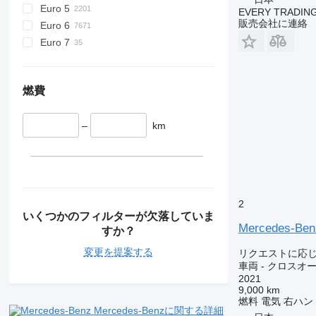
Euro 5
EVERY TRADING
Actros 4140
販売会社に連絡
Euro 6
Actros 4141
Euro 7
Actros 4144
Actros 4151
Actros 4163
燃費
–
km
2
いくつかのフィルターが欠落していま
Mercedes-Be
すか？
変更を提案する
リクエストに応
車両 - クロスオ
2021
9,000 km
燃料
電気
右ハン
Mercedes-Benzに関する詳細