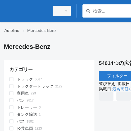
Autoline
Mercedes-Benz
Mercedes-Benz
54014つの広
カテゴリー
フィルター
トラック
並び替え
:
掲載日
トラクタートラック
ダンプトラック
掲載日
最も高価
商用車
フラットベッドトラック
バン
パネルバントラック
バン
トレーラー
冷蔵トラック
パネルバントラック（3.5t未満）
人員輸送バン
タンク輸送
シャーシトラック
パネルバン
シャーシトレーラ
平ベッドトラック（3.5t未満）
バス
フックリフトトラック
乗用車派生バン
馬運トレーラ
タンクと貯水池
冷蔵トラック（3.5t未満）
公共車両
キャリアカー
コンビバン
コーチバス
ガス貯蔵タンク