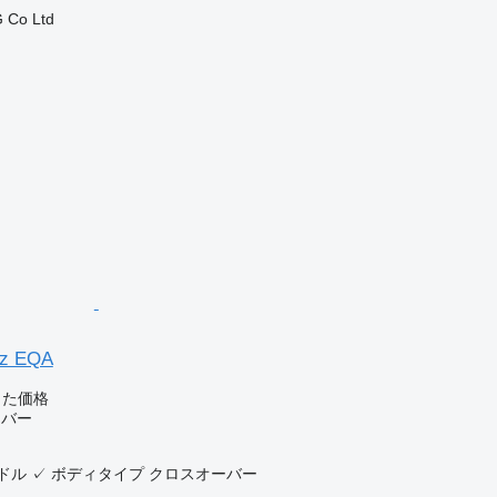
 Co Ltd
nz EQA
じた価格
ーバー
ドル
✓
ボディタイプ
クロスオーバー