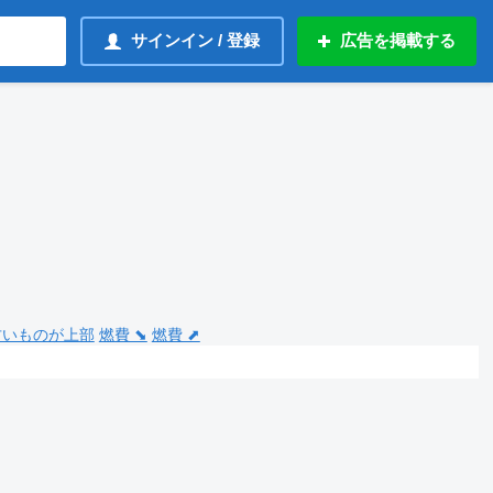
サインイン / 登録
広告を掲載する
 古いものが上部
燃費 ⬊
燃費 ⬈